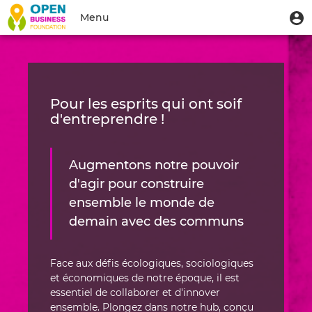
Aller
Accueil
Menu
M
Menu
au
u
du
contenu
Toggle
|
compte
principal
navigation
Hub
de
l'utilisateur
|
Pour les esprits qui ont soif
Open
d'entreprendre !
Business
Foundation
Augmentons notre pouvoir
d'agir pour construire
ensemble le monde de
demain avec des communs
Face aux défis écologiques, sociologiques
et économiques de notre époque, il est
essentiel de collaborer et d'innover
ensemble. Plongez dans notre hub, conçu