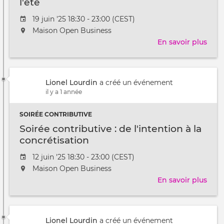
l'été
Date
19 juin '25 18:30 - 23:00 (CEST)
de
L'événement
Maison Open Business
l'évênement
aura
En savoir plus
sur
lieu
Soir
au
cont
/
:
à
Lionel Lourdin
a créé un événement
fêto
il y a 1 année
l'arr
de
SOIRÉE CONTRIBUTIVE
l'été
Soirée contributive : de l'intention à la
concrétisation
Date
12 juin '25 18:30 - 23:00 (CEST)
de
L'événement
Maison Open Business
l'évênement
aura
En savoir plus
sur
lieu
Soir
au
cont
/
:
à
Lionel Lourdin
a créé un événement
de