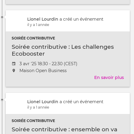
lieu
Soir
au
cont
/
:
à
Lionel Lourdin
a créé un événement
tiss
il y a 1 année
des
liens
SOIRÉE CONTRIBUTIVE
Soirée contributive : Les challenges
Ecobooster
Date
3 avr '25 18:30 - 22:30 (CEST)
de
L'événement
Maison Open Business
l'évênement
aura
En savoir plus
sur
lieu
Soir
au
cont
/
:
à
Lionel Lourdin
a créé un événement
Les
il y a 1 année
chal
Ecob
SOIRÉE CONTRIBUTIVE
Soirée contributive : ensemble on va