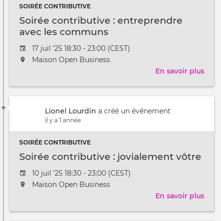
SOIRÉE CONTRIBUTIVE
vaca
d'ét
Soirée contributive : entreprendre
!
avec les communs
Date
17 juil '25 18:30 - 23:00 (CEST)
de
L'événement
Maison Open Business
l'évênement
aura
En savoir plus
sur
lieu
Soir
au
cont
/
:
à
Lionel Lourdin
a créé un événement
entr
il y a 1 année
avec
les
SOIRÉE CONTRIBUTIVE
com
Soirée contributive : jovialement vôtre
Date
10 juil '25 18:30 - 23:00 (CEST)
de
L'événement
Maison Open Business
l'évênement
aura
En savoir plus
sur
lieu
Soir
au
cont