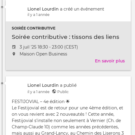
/
:
à
Lionel Lourdin
a créé un événement
jovi
il y a 1 année
vôtr
SOIRÉE CONTRIBUTIVE
Soirée contributive : tissons des liens
Date
3 juil '25 18:30 - 23:00 (CEST)
de
L'événement
Maison Open Business
l'évênement
aura
En savoir plus
sur
lieu
Soir
au
cont
/
:
à
Lionel Lourdin
a publié
tiss
il y a 1 année
Public
des
liens
FESTIJOVIAL – 4e édition 🌟
Le Festijovial est de retour pour une 4ème édition, et
on vous revient avec 2 nouveautés ! Cette année,
Festijovial s’installe non seulement à Vernier (Ch. de
Champ-Claude 10) comme les années précédentes,
mais aussi au Grand-Lancy, au Chemin des Liserons 3