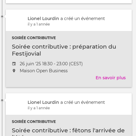
Lionel Lourdin
a créé un événement
il y a 1 année
SOIRÉE CONTRIBUTIVE
Soirée contributive : préparation du
Festijovial
Date
26 juin '25 18:30 - 23:00 (CEST)
de
L'événement
Maison Open Business
l'évênement
aura
En savoir plus
sur
lieu
Soir
au
cont
/
:
à
Lionel Lourdin
a créé un événement
prép
il y a 1 année
du
Festi
SOIRÉE CONTRIBUTIVE
Soirée contributive : fêtons l'arrivée de