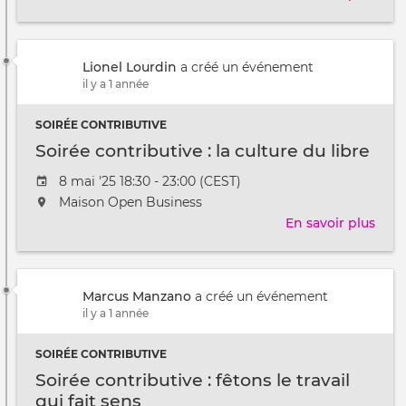
lieu
Soir
au
cont
/
:
à
Lionel Lourdin
a créé un événement
des
il y a 1 année
raci
et
SOIRÉE CONTRIBUTIVE
des
ailes
Soirée contributive : la culture du libre
Date
8 mai '25 18:30 - 23:00 (CEST)
de
L'événement
Maison Open Business
l'évênement
aura
En savoir plus
sur
lieu
Soir
au
cont
/
:
à
Marcus Manzano
a créé un événement
la
il y a 1 année
cult
du
SOIRÉE CONTRIBUTIVE
libre
Soirée contributive : fêtons le travail
qui fait sens