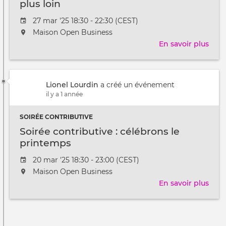
plus loin
Date
27 mar '25 18:30 - 22:30 (CEST)
de
L'événement
Maison Open Business
l'évênement
aura
En savoir plus
sur
lieu
Soir
au
cont
/
:
à
Lionel Lourdin
a créé un événement
ens
il y a 1 année
on
va
SOIRÉE CONTRIBUTIVE
plus
loin
Soirée contributive : célébrons le
printemps
Date
20 mar '25 18:30 - 23:00 (CEST)
de
L'événement
Maison Open Business
l'évênement
aura
En savoir plus
sur
lieu
Soir
au
cont
Pagination
/
:
à
célé