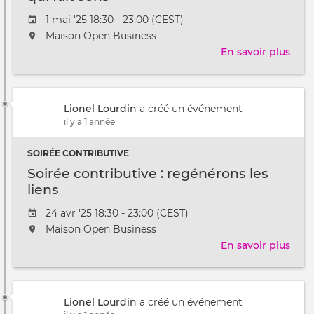
Date
1 mai '25 18:30 - 23:00 (CEST)
de
L'événement
Maison Open Business
l'évênement
aura
En savoir plus
sur
lieu
Soir
au
cont
/
:
à
Lionel Lourdin
a créé un événement
fêto
il y a 1 année
le
trava
SOIRÉE CONTRIBUTIVE
qui
fait
Soirée contributive : regénérons les
sens
liens
Date
24 avr '25 18:30 - 23:00 (CEST)
de
L'événement
Maison Open Business
l'évênement
aura
En savoir plus
sur
lieu
Soir
au
cont
/
:
à
Lionel Lourdin
a créé un événement
regé