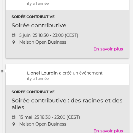
il y a 1 année
l'in
à
SOIRÉE CONTRIBUTIVE
la
conc
Soirée contributive
Date
5 juin '25 18:30 - 23:00 (CEST)
de
L'événement
Maison Open Business
l'évênement
aura
En savoir plus
sur
lieu
Soir
au
cont
/
à
Lionel Lourdin
a créé un événement
il y a 1 année
SOIRÉE CONTRIBUTIVE
Soirée contributive : des racines et des
ailes
Date
15 mai '25 18:30 - 23:00 (CEST)
de
L'événement
Maison Open Business
l'évênement
aura
En savoir plus
sur