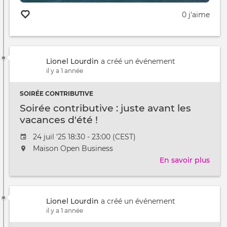
0 j'aime
Lionel Lourdin
a créé un événement
il y a 1 année
SOIRÉE CONTRIBUTIVE
Soirée contributive : juste avant les
vacances d'été !
Date
24 juil '25 18:30 - 23:00 (CEST)
de
L'événement
Maison Open Business
l'évênement
aura
En savoir plus
sur
lieu
Soir
au
cont
/
:
à
Lionel Lourdin
a créé un événement
just
il y a 1 année
avan
les