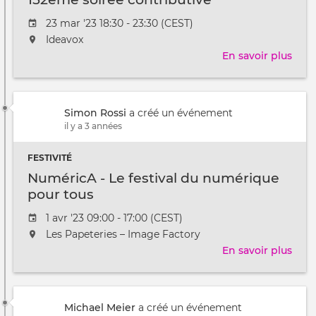
en
fave
Date
23 mar '23 18:30 - 23:30 (CEST)
de
de
L'événement
Ideavox
la
l'évênement
aura
En savoir plus
sur
décr
lieu
152
au
soir
/
cont
à
Simon Rossi
a créé un événement
il y a 3 années
FESTIVITÉ
NuméricA - Le festival du numérique
pour tous
Date
1 avr '23 09:00 - 17:00 (CEST)
de
L'événement
Les Papeteries – Image Factory
l'évênement
aura
En savoir plus
sur
lieu
Num
au
-
/
Le
à
Michael Meier
a créé un événement
festi