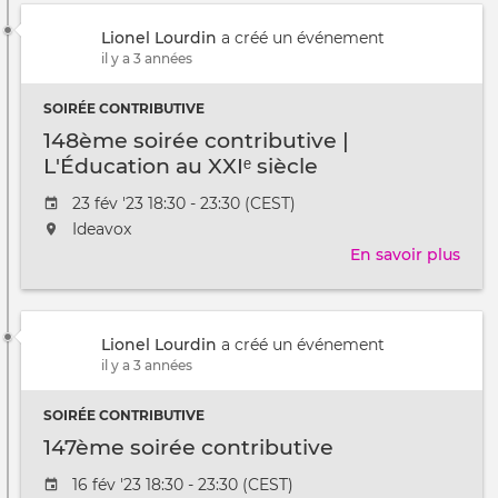
/
cont
à
Lionel Lourdin
a créé un événement
|
il y a 3 années
Initi
des
SOIRÉE CONTRIBUTIVE
renc
mond
148ème soirée contributive |
pour
L'Éducation au XXIᵉ siècle
les
Date
23 fév '23 18:30 - 23:30 (CEST)
com
de
L'événement
Ideavox
l'évênement
aura
En savoir plus
sur
lieu
148
au
soir
/
cont
à
Lionel Lourdin
a créé un événement
|
il y a 3 années
L'Éd
au
SOIRÉE CONTRIBUTIVE
XXIᵉ
sièc
147ème soirée contributive
Date
16 fév '23 18:30 - 23:30 (CEST)