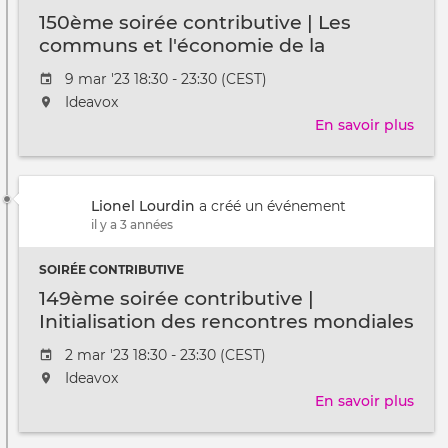
150ème soirée contributive | Les
communs et l'économie de la
contribution
Date
9 mar '23 18:30 - 23:30 (CEST)
de
L'événement
Ideavox
l'évênement
aura
En savoir plus
sur
lieu
150
au
soir
/
cont
à
Lionel Lourdin
a créé un événement
|
il y a 3 années
Les
com
SOIRÉE CONTRIBUTIVE
et
l'éc
149ème soirée contributive |
de
Initialisation des rencontres mondiales
la
pour les communs
Date
2 mar '23 18:30 - 23:30 (CEST)
cont
de
L'événement
Ideavox
l'évênement
aura
En savoir plus
sur
lieu
149
au
soir