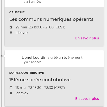
il y a 3 années
du
num
CAUSERIE
pour
tous
Les communs numériques opérants
Date
29 mar '23 19:00 - 21:00 (CEST)
de
L'événement
Ideavox
l'évênement
aura
En savoir plus
sur
lieu
Les
au
com
/
num
à
Lionel Lourdin
a créé un événement
opér
il y a 3 années
SOIRÉE CONTRIBUTIVE
151ème soirée contributive
Date
16 mar '23 18:30 - 23:30 (CEST)
de
L'événement
Ideavox
l'évênement
aura
En savoir plus
sur
lieu
151è