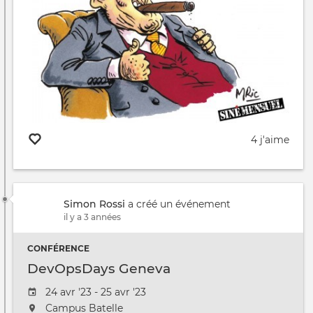
4 j'aime
Simon Rossi
a créé un événement
il y a 3 années
CONFÉRENCE
DevOpsDays Geneva
Date
24 avr '23 - 25 avr '23
de
L'événement
Campus Batelle