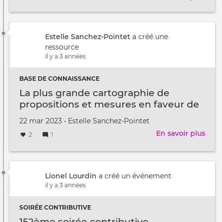
lieu
153
au
soir
/
cont
à
Estelle Sanchez-Pointet
a créé une
ressource
il y a 3 années
BASE DE CONNAISSANCE
La plus grande cartographie de
propositions et mesures en faveur de
la décroissance
Créé
par
22 mar 2023
•
Estelle Sanchez-Pointet
le
En savoir plus
sur
2
1
La
plus
gra
cart
Lionel Lourdin
a créé un événement
de
il y a 3 années
prop
et
SOIRÉE CONTRIBUTIVE
mes
152ème soirée contributive