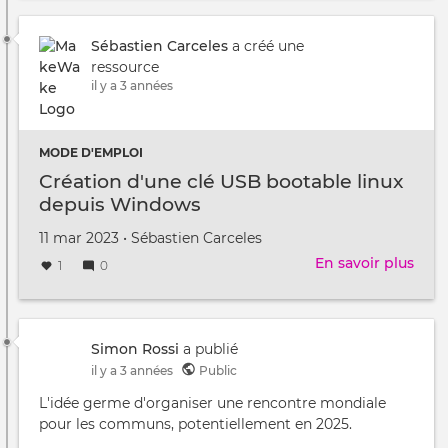
au
soir
/
cont
à
Sébastien Carceles
a créé une
ressource
il y a 3 années
MODE D'EMPLOI
Création d'une clé USB bootable linux
depuis Windows
Créé
par
11 mar 2023
•
Sébastien Carceles
le
En savoir plus
sur
1
0
Créa
d'un
clé
USB
Simon Rossi
a publié
boot
il y a 3 années
Public
linu
L'idée germe d'organiser une rencontre mondiale
depu
pour les communs, potentiellement en 2025.
Win