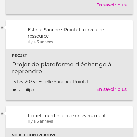
l'évênement
aura
En savoir plus
sur
lieu
Dev
au
Gen
/
à
Estelle Sanchez-Pointet
a créé une
ressource
il y a 3 années
PROJET
Projet de plateforme d'échange à
reprendre
Créé
par
15 fév 2023
•
Estelle Sanchez-Pointet
le
En savoir plus
sur
3
0
Proj
de
plat
d'é
Lionel Lourdin
a créé un événement
à
il y a 3 années
repr
SOIRÉE CONTRIBUTIVE