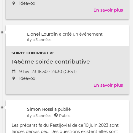
de
L'événement
Ideavox
l'évênement
aura
En savoir plus
sur
lieu
147
au
soir
/
cont
à
Lionel Lourdin
a créé un événement
il y a 3 années
SOIRÉE CONTRIBUTIVE
146ème soirée contributive
Date
9 fév '23 18:30 - 23:30 (CEST)
de
L'événement
Ideavox
l'évênement
aura
En savoir plus
sur
lieu
146
au
soir
/
cont
à
Simon Rossi
a publié
il y a 3 années
Public
Les préparatifs du Festijovial de ce 10 juin 2023 sont
lancés depuis peu. Des questions existentielles sont