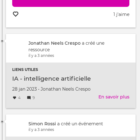
1 j'aime
Jonathan Neels Crespo
a créé une
ressource
il y a 3 années
LIENS UTILES
IA - intelligence artificielle
Créé
par
28 jan 2023
•
Jonathan Neels Crespo
le
En savoir plus
sur
4
9
IA
-
inte
artif
Simon Rossi
a créé un événement
il y a 3 années