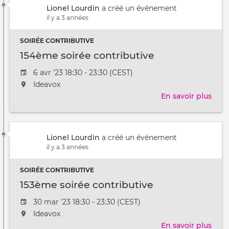
Lionel Lourdin
a créé un événement
il y a 3 années
SOIRÉE CONTRIBUTIVE
154ème soirée contributive
Date
6 avr '23 18:30 - 23:30 (CEST)
de
L'événement
Ideavox
l'évênement
aura
En savoir plus
sur
lieu
154
au
soir
/
cont
à
Lionel Lourdin
a créé un événement
il y a 3 années
SOIRÉE CONTRIBUTIVE
153ème soirée contributive
Date
30 mar '23 18:30 - 23:30 (CEST)
de
L'événement
Ideavox
l'évênement
aura
En savoir plus
sur