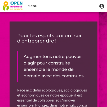
Aller
Accueil
Menu
M
Menu
au
u
du
contenu
Toggle
|
compte
principal
navigation
Hub
de
l'utilisateur
|
Pour les esprits qui ont soif
Open
d'entreprendre !
Business
Foundation
Augmentons notre pouvoir
d'agir pour construire
ensemble le monde de
demain avec des communs
Face aux défis écologiques, sociologiques
et économiques de notre époque, il est
essentiel de collaborer et d'innover
ensemble. Plongez dans notre hub, conçu