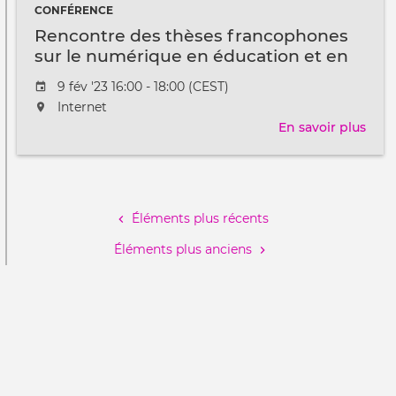
CONFÉRENCE
Rencontre des thèses francophones
sur le numérique en éducation et en
formation
Date
9 fév '23 16:00 - 18:00 (CEST)
de
L'événement
Internet
l'évênement
aura
En savoir plus
sur
lieu
Ren
au
des
Pagination
/
thès
à
fran
Éléments plus récents
sur
le
Éléments plus anciens
num
en
éduc
et
en
form