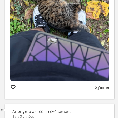
5 j'aime
Anonyme
a créé un événement
il y a 3 années