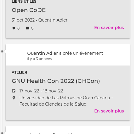
LIENS UTILES
Open CoDE
Créé
par
31 oct 2022
•
Quentin Adler
le
En savoir plus
sur
0
0
Ope
CoD
Quentin Adler
a créé un événement
il y a 3 années
ATELIER
GNU Health Con 2022 (GHCon)
Date
17 nov '22 - 18 nov '22
de
L'événement
Universidad de Las Palmas de Gran Canaria -
l'évênement
aura
Facultad de Ciencias de la Salud
lieu
En savoir plus
sur
au
GNU
/
Heal
à
Con