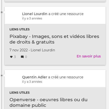
au
du
/
Num
à
Lionel Lourdin
a créé une ressource
Resp
il y a 3 années
LIENS UTILES
Pixabay - Images, sons et vidéos libres
de droits & gratuits
Créé
par
7 nov 2022
•
Lionel Lourdin
le
En savoir plus
sur
3
0
Pixa
-
Imag
sons
Quentin Adler
a créé une ressource
et
il y a 3 années
vidé
libre
LIENS UTILES
de
Openverse - oeuvres libres ou du
droi
domaine public
&