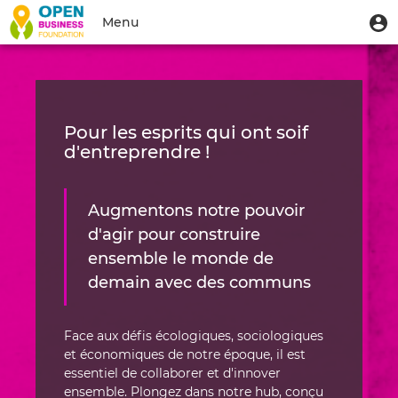
Aller
Accueil
Menu
M
Menu
au
u
du
contenu
Toggle
|
compte
principal
navigation
Hub
de
l'utilisateur
|
Pour les esprits qui ont soif
Open
d'entreprendre !
Business
Foundation
Augmentons notre pouvoir
d'agir pour construire
ensemble le monde de
demain avec des communs
Face aux défis écologiques, sociologiques
et économiques de notre époque, il est
essentiel de collaborer et d'innover
ensemble. Plongez dans notre hub, conçu