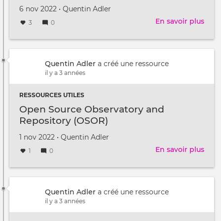
grat
Créé
par
6 nov 2022
•
Quentin Adler
le
En savoir plus
sur
3
0
Ope
-
oeuv
libre
Quentin Adler
a créé une ressource
ou
il y a 3 années
du
dom
RESSOURCES UTILES
publ
Open Source Observatory and
Repository (OSOR)
Créé
par
1 nov 2022
•
Quentin Adler
le
En savoir plus
sur
1
0
Ope
Sour
Obse
and
Quentin Adler
a créé une ressource
Repo
il y a 3 années
(OS