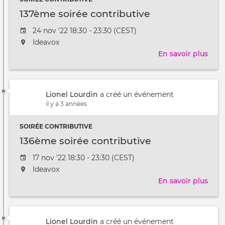
137ème soirée contributive
Date
24 nov '22 18:30 - 23:30 (CEST)
de
L'événement
Ideavox
l'évênement
aura
En savoir plus
sur
lieu
137
au
soir
/
cont
à
Lionel Lourdin
a créé un événement
il y a 3 années
SOIRÉE CONTRIBUTIVE
136ème soirée contributive
Date
17 nov '22 18:30 - 23:30 (CEST)
de
L'événement
Ideavox
l'évênement
aura
En savoir plus
sur
lieu
136
au
soir
/
cont
à
Lionel Lourdin
a créé un événement