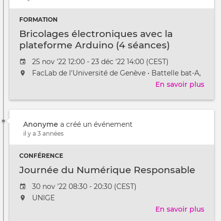
FORMATION
Bricolages électroniques avec la
plateforme Arduino (4 séances)
Date
25 nov '22 12:00 - 23 déc '22 14:00 (CEST)
de
L'événement
FacLab de l'Université de Genève • Battelle bat-A,
l'évênement
aura
En savoir plus
sur
lieu
Bric
au
élec
/
avec
Anonyme
à
a créé un événement
la
il y a 3 années
plat
Ardu
CONFÉRENCE
(4
séan
Journée du Numérique Responsable
Date
30 nov '22 08:30 - 20:30 (CEST)
de
L'événement
UNIGE
l'évênement
aura
En savoir plus
sur
lieu
Jour