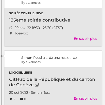
il y a 3 années
SOIRÉE CONTRIBUTIVE
135ème soirée contributive
Date
10 nov '22 18:30 - 23:30 (CEST)
de
L'événement
Ideavox
l'évênement
aura
En savoir plus
sur
lieu
135
au
soir
/
cont
à
Simon Rossi
a créé une ressource
il y a 3 années
LOGICIEL LIBRE
GitHub de la République et du canton
de Genève ‍💻
Créé
par
20 oct 2022
•
Simon Rossi
le
En savoir plus
sur
2
0
GitH