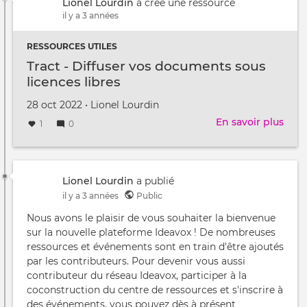
Lionel Lourdin
a créé une ressource
2022
il y a 3 années
(GH
RESSOURCES UTILES
Tract - Diffuser vos documents sous
licences libres
Créé
par
28 oct 2022
•
Lionel Lourdin
le
En savoir plus
sur
1
0
Trac
-
Diff
vos
Lionel Lourdin
a publié
doc
il y a 3 années
Public
sous
Nous avons le plaisir de vous souhaiter la bienvenue
lice
sur la nouvelle plateforme Ideavox ! De nombreuses
libre
ressources et événements sont en train d'être ajoutés
par les contributeurs. Pour devenir vous aussi
contributeur du réseau Ideavox, participer à la
coconstruction du centre de ressources et s'inscrire à
des événements, vous pouvez dès à présent