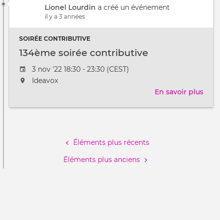
of
Lionel Lourdin
a créé un événement
soft
il y a 3 années
dev
by
SOIRÉE CONTRIBUTIVE
the
134ème soirée contributive
Stat
of
Date
3 nov '22 18:30 - 23:30 (CEST)
Gene
de
L'événement
Ideavox
Swit
l'évênement
aura
En savoir plus
sur
lieu
134
au
soir
Pagination
/
cont
à
Éléments plus récents
Éléments plus anciens