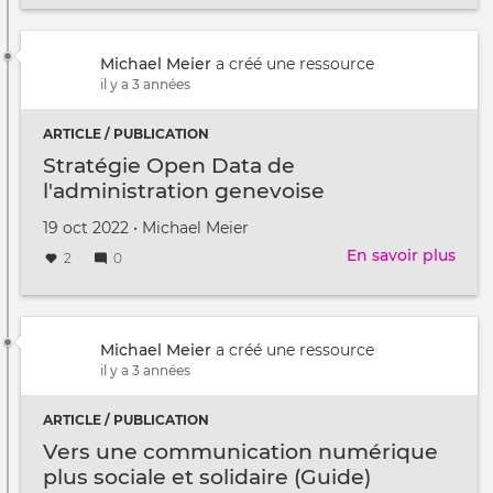
de
la
Répu
Michael Meier
a créé une ressource
et
il y a 3 années
du
cant
ARTICLE / PUBLICATION
de
Stratégie Open Data de
Gen
l'administration genevoise
‍💻
Créé
par
19 oct 2022
•
Michael Meier
le
En savoir plus
sur
2
0
Stra
Ope
Data
de
Michael Meier
a créé une ressource
l'ad
il y a 3 années
gene
ARTICLE / PUBLICATION
Vers une communication numérique
plus sociale et solidaire (Guide)