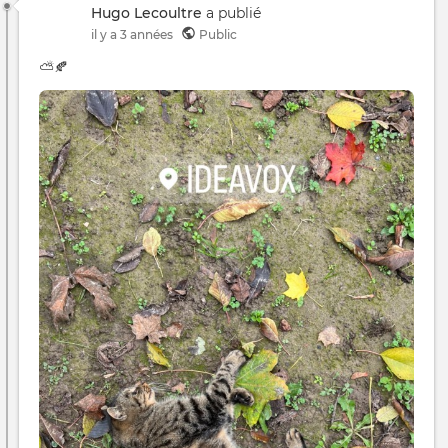
Hugo Lecoultre
a publié
il y a 3 années
Public
⛅️🍂