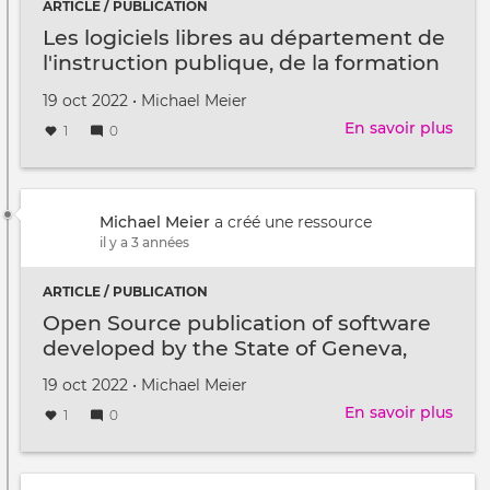
Genè
ARTICLE / PUBLICATION
Suis
Les logiciels libres au département de
l'instruction publique, de la formation
et de la jeunesse
Créé
par
19 oct 2022
•
Michael Meier
le
En savoir plus
sur
1
0
Les
logic
libre
au
Michael Meier
a créé une ressource
dép
il y a 3 années
de
l'ins
ARTICLE / PUBLICATION
publ
Open Source publication of software
de
developed by the State of Geneva,
la
Switzerland
form
Créé
par
19 oct 2022
•
Michael Meier
et
le
En savoir plus
sur
1
0
de
Ope
la
Sour
jeun
publ