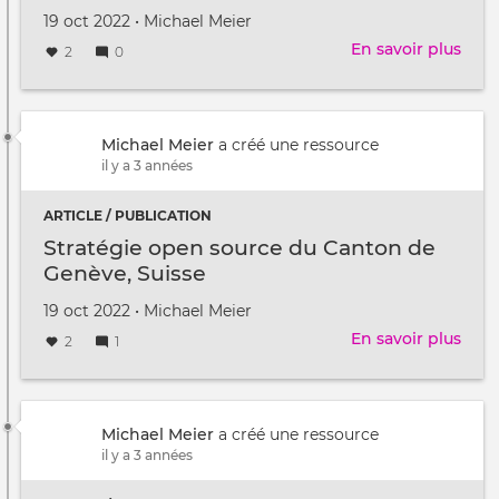
Créé
par
19 oct 2022
•
Michael Meier
le
En savoir plus
sur
2
0
Vers
une
com
num
Michael Meier
a créé une ressource
plus
il y a 3 années
soci
et
ARTICLE / PUBLICATION
solid
Stratégie open source du Canton de
(Gui
Genève, Suisse
Créé
par
19 oct 2022
•
Michael Meier
le
En savoir plus
sur
2
1
Stra
ope
sour
du
Michael Meier
a créé une ressource
Can
il y a 3 années
de