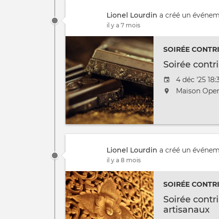
/
Lionel Lourdin
a créé un événe
à
il y a 7 mois
SOIRÉE CONTR
Soirée contr
Date
4 déc '25 18:
de
L'événemen
Maison Open
l'évênement
aura
lieu
au
/
à
Lionel Lourdin
a créé un événe
il y a 8 mois
SOIRÉE CONTR
Soirée contr
artisanaux