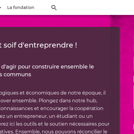
Aller
La fondation
au
contenu
principal
t soif d'entreprendre !
d'agir pour construire ensemble le
es communs
logiques et économiques de notre époque, il
innover ensemble. Plongez dans notre hub,
 connaissances et encourager la coopération
ez un entrepreneur, un étudiant ou un
ez ici les outils et le soutien nécessaires pour
iatives. Ensemble, nous pouvons réconcilier le