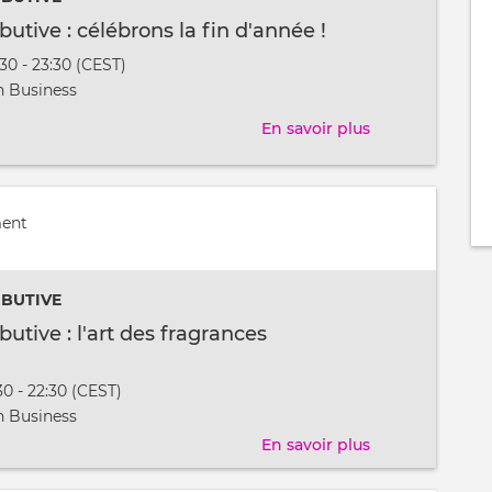
butive : célébrons la fin d'année !
:30 - 23:30 (CEST)
t
 Business
En savoir plus
sur
Soirée
contributive
:
ment
célébrons
la
IBUTIVE
fin
d'année
butive : l'art des fragrances
!
:30 - 22:30 (CEST)
t
 Business
En savoir plus
sur
Soirée