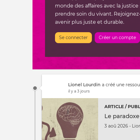
monde des affaires avec la justice 
prendre soin du vivant. Rejoigne
avenir plus juste et durable.
Se connecter
Créer un compte
Lionel Lourdin
a créé une ressou
il y a 3 jours
ARTICLE / PUB
Le paradoxe 
Créé
par
3 aoû 2026
•
Lio
le