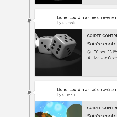
au
/
à
Lionel Lourdin
a créé un événe
il y a 8 mois
SOIRÉE CONTR
Soirée contri
Date
30 oct '25 18
de
L'événemen
Maison Open
l'évênement
aura
lieu
au
/
à
Lionel Lourdin
a créé un événe
il y a 9 mois
SOIRÉE CONTR
Soirée contr