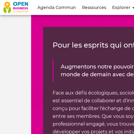
Accueil
Menu
Agenda Commun
Ressources
Explorer
du
|
compte
Hub
de
Pour les esprits qui on
l'utilisateur
|
Augmentons notre pouvoir 
Open
monde de demain avec d
Business
Face aux défis écologiques, socio
Foundation
est essentiel de collaborer et d'
conçu pour faciliter l'échange de
entre ses membres. Que vous soy
professionnel engagé, vous trouver
développer vos projets et vos init