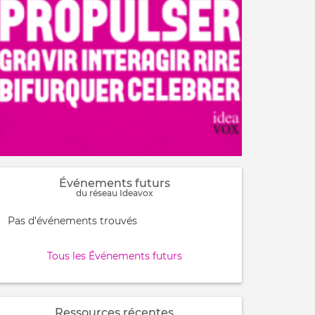
Événements futurs
du réseau Ideavox
Informative
Pas d'événements trouvés
message
Tous les Événements futurs
Ressources récentes