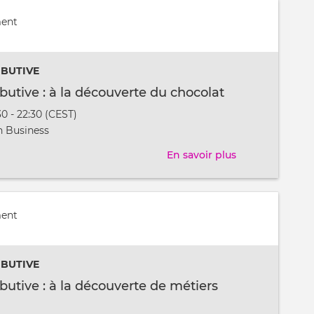
contributive
ment
:
l'art
des
IBUTIVE
fragrances
ibutive : à la découverte du chocolat
naturelles
30 - 22:30 (CEST)
t
 Business
En savoir plus
sur
Soirée
contributive
:
ment
à
la
IBUTIVE
découverte
du
ibutive : à la découverte de métiers
chocolat