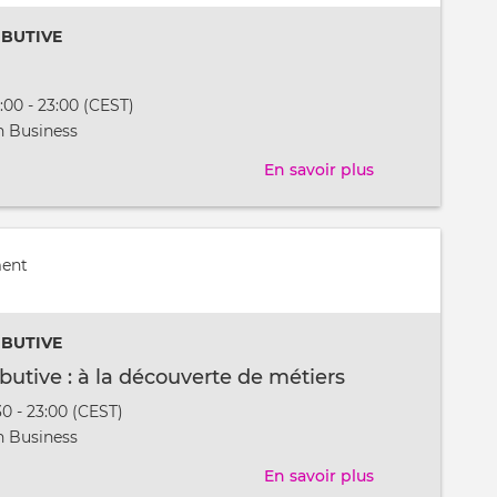
!
IBUTIVE
:00 - 23:00 (CEST)
t
 Business
En savoir plus
sur
Jazz
partie
!
ment
IBUTIVE
ibutive : à la découverte de métiers
30 - 23:00 (CEST)
t
 Business
En savoir plus
sur