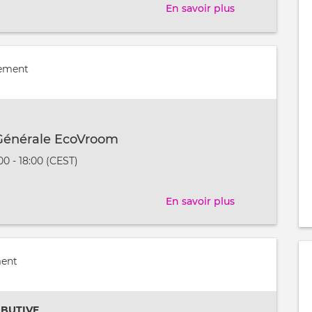
En savoir plus
sur
Le
paradoxe
du
nement
brevet
à
l’âge
de
Générale EcoVroom
l’IA
:00 - 18:00 (CEST)
t
En savoir plus
sur
Assemblée
Générale
EcoVroom
ment
IBUTIVE