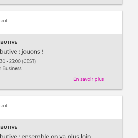
Soirée
contributive
:
ment
à
la
IBUTIVE
découverte
de
butive : jouons !
métiers
:30 - 23:00 (CEST)
t
 Business
En savoir plus
sur
Soirée
contributive
:
ment
jouons
!
IBUTIVE
ibutive : ensemble on va plus loin