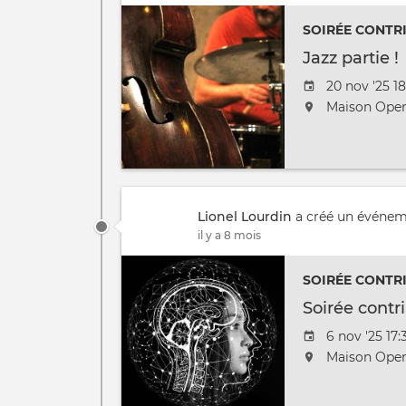
SOIRÉE CONTR
Jazz partie !
Date
20 nov '25 18
de
L'événemen
Maison Open
l'évênement
aura
lieu
au
/
à
Lionel Lourdin
a créé un événe
il y a 8 mois
SOIRÉE CONTR
Soirée contr
Date
6 nov '25 17:
de
L'événemen
Maison Open
l'évênement
aura
lieu