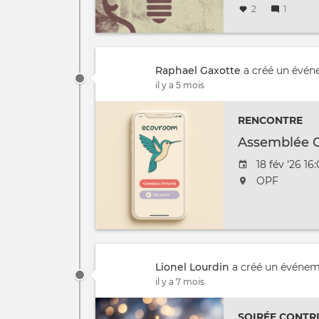
2
1
Raphael Gaxotte
a créé un évé
il y a 5 mois
RENCONTRE
Assemblée 
Date
18 fév '26 16
de
L'événemen
OPF
l'évênement
aura
lieu
au
/
à
Lionel Lourdin
a créé un événe
il y a 7 mois
SOIRÉE CONTR