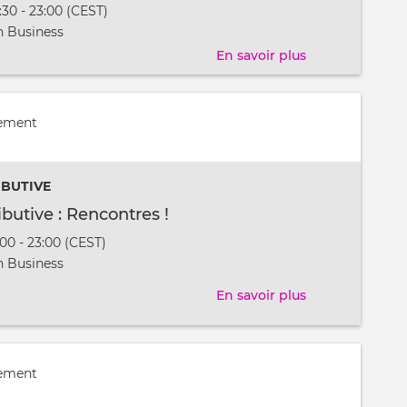
:30 - 23:00 (CEST)
t
 Business
En savoir plus
sur
Soirée
contributive
nement
:
à
la
IBUTIVE
découverte
ibutive : Rencontres !
de
:00 - 23:00 (CEST)
métiers
t
 Business
artisanaux
En savoir plus
sur
Soirée
Contributive
:
nement
Rencontres