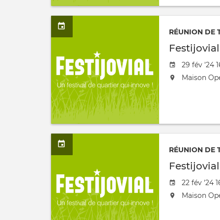
/
à
RÉUNION DE 
Festijovia
Date
29 fév '24 
de
L'événeme
Maison Op
l'évênemen
aura
lieu
au
/
à
RÉUNION DE 
Festijovia
Date
22 fév '24 
de
L'événeme
Maison Op
l'évênemen
aura
lieu