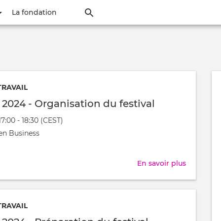
Aller
La fondation
au
contenu
principal
TRAVAIL
l 2024 - Organisation du festival
17:00 - 18:30 (CEST)
nt
en Business
t
En savoir plus
sur
Festijovia
2024
-
TRAVAIL
Organisat