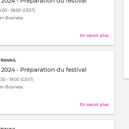
l 2024 - Préparation du festival
du
6:00 - 18:00 (CEST)
festival
nt
en Business
t
En savoir plus
sur
Festijovia
2024
-
TRAVAIL
Préparati
l 2024 - Préparation du festival
du
7:30 - 19:00 (CEST)
festival
nt
en Business
t
En savoir plus
sur
Festijovia
2024
-