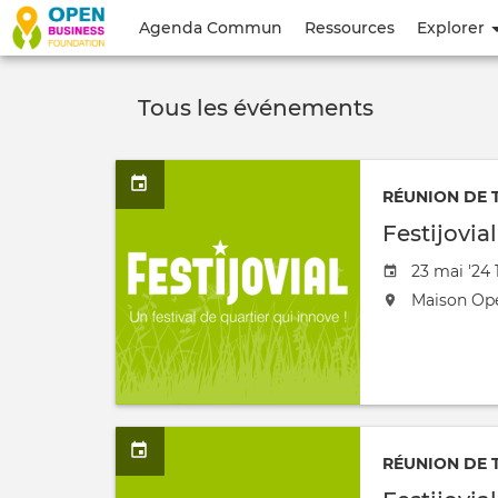
Menu
Agenda Commun
Ressources
Explorer
du
compte
Tous les événements
de
l'utilisateur
RÉUNION DE 
Festijovia
Date
23 mai '24 
de
L'événeme
Maison Op
l'évênemen
aura
lieu
au
/
à
RÉUNION DE 