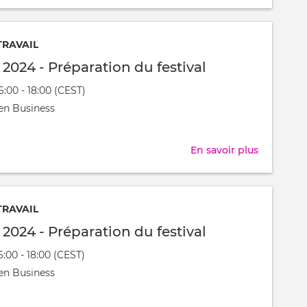
Festijovia
2024
-
TRAVAIL
Préparati
l 2024 - Préparation du festival
du
16:00 - 18:00 (CEST)
festival
nt
en Business
t
En savoir plus
sur
Festijovia
2024
-
TRAVAIL
Préparati
l 2024 - Préparation du festival
du
16:00 - 18:00 (CEST)
festival
nt
en Business
t