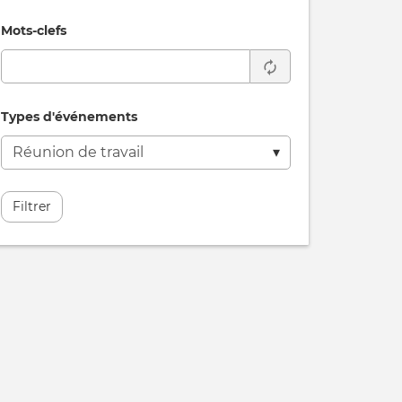
Mots-clefs
Types d'événements
l
on
Filtrer
l