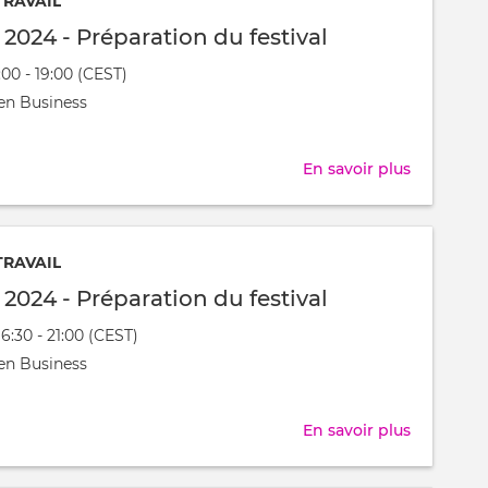
TRAVAIL
Préparati
l 2024 - Préparation du festival
du
:00 - 19:00 (CEST)
festival
nt
en Business
t
En savoir plus
sur
Festijovia
2024
-
TRAVAIL
Préparati
l 2024 - Préparation du festival
du
16:30 - 21:00 (CEST)
festival
nt
en Business
t
En savoir plus
sur
Festijovia
2024