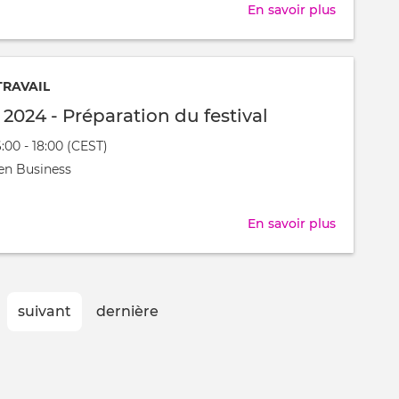
En savoir plus
sur
Festijovia
2024
-
TRAVAIL
Préparati
l 2024 - Préparation du festival
du
6:00 - 18:00 (CEST)
festival
nt
en Business
t
En savoir plus
sur
Festijovia
2024
-
ge
Page
suivant
Dernière
dernière
Préparati
suivante
page
du
festival