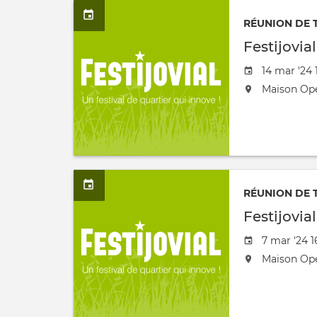
RÉUNION DE 
Festijovia
Date
14 mar '24 
de
L'événeme
Maison Op
l'évênemen
aura
lieu
au
/
à
RÉUNION DE 
Festijovia
Date
7 mar '24 1
de
L'événeme
Maison Op
l'évênemen
aura
lieu
au