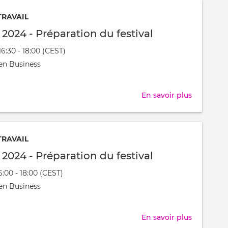
-
TRAVAIL
Préparati
l 2024 - Préparation du festival
du
16:30 - 18:00 (CEST)
festival
nt
en Business
t
En savoir plus
sur
Festijovia
2024
-
TRAVAIL
Préparati
l 2024 - Préparation du festival
du
6:00 - 18:00 (CEST)
festival
nt
en Business
t
En savoir plus
sur