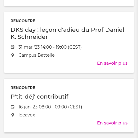
lieu
Midi
au
cont
/
à
RENCONTRE
DKS day : leçon d'adieu du Prof Daniel
K. Schneider
Date
31 mar '23 14:00 - 19:00 (CEST)
de
L'événement
Campus Battelle
l'évênement
aura
En savoir plus
sur
lieu
DKS
au
day
/
:
à
RENCONTRE
leço
P'tit-déj' contributif
d'ad
du
Date
16 jan '23 08:00 - 09:00 (CEST)
Prof
de
L'événement
Ideavox
Dani
l'évênement
aura
K.
En savoir plus
sur
lieu
Schn
P'tit-
au
déj'