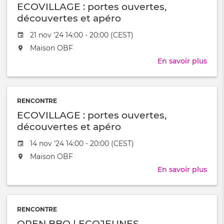
ECOVILLAGE : portes ouvertes,
découvertes et apéro
Date
21 nov '24 14:00 - 20:00 (CEST)
de
L'événement
Maison OBF
l'évênement
aura
En savoir plus
sur
lieu
ECO
au
:
/
port
à
RENCONTRE
ouve
ECOVILLAGE : portes ouvertes,
déco
et
découvertes et apéro
apér
Date
14 nov '24 14:00 - 20:00 (CEST)
de
L'événement
Maison OBF
l'évênement
aura
En savoir plus
sur
lieu
ECO
au
:
/
port
à
RENCONTRE
ouve
OPEN BBQ | ECOJEUNES
déco