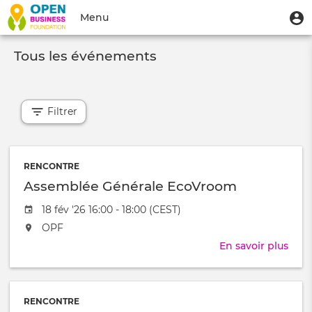
Aller
Menu
M
Menu
au
u
du
contenu
Toggle
compte
principal
Tous les événements
navigation
de
l'utilisateur
Filtrer
RENCONTRE
Assemblée Générale EcoVroom
Date
18 fév '26 16:00 - 18:00 (CEST)
de
L'événement
OPF
l'évênement
aura
En savoir plus
sur
lieu
Ass
au
Géné
/
Eco
à
RENCONTRE