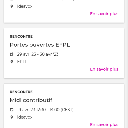
de
L'événement
Ideavox
l'évênement
aura
En savoir plus
sur
lieu
Midi
au
cont
/
à
RENCONTRE
Portes ouvertes EFPL
Date
29 avr '23 - 30 avr '23
de
L'événement
EPFL
l'évênement
aura
En savoir plus
sur
lieu
Port
au
ouve
/
EFP
à
RENCONTRE
Midi contributif
Date
19 avr '23 12:30 - 14:00 (CEST)
de
L'événement
Ideavox
l'évênement
aura
En savoir plus
sur