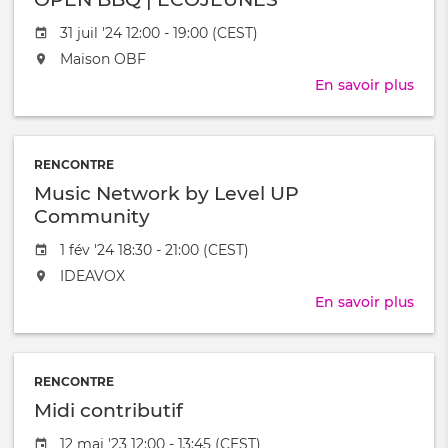
et
Date
31 juil '24 12:00 - 19:00 (CEST)
apér
de
L'événement
Maison OBF
l'évênement
aura
En savoir plus
sur
lieu
OPE
au
BBQ
/
|
à
RENCONTRE
ECO
Music Network by Level UP
Community
Date
1 fév '24 18:30 - 21:00 (CEST)
de
L'événement
IDEAVOX
l'évênement
aura
En savoir plus
sur
lieu
Musi
au
Net
/
by
à
RENCONTRE
Leve
Midi contributif
UP
Com
Date
12 mai '23 12:00 - 13:45 (CEST)