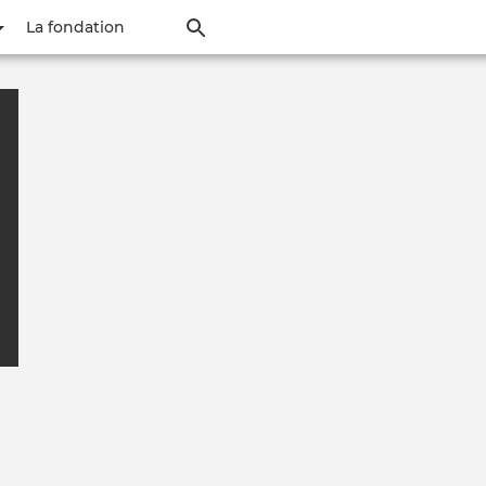
Aller
La fondation
au
contenu
principal