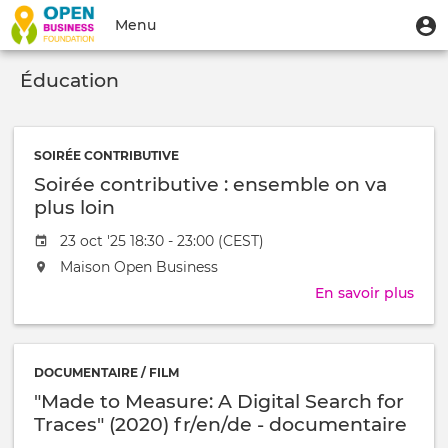
Aller
Menu
M
Menu
au
u
du
contenu
Toggle
compte
principal
Éducation
navigation
de
l'utilisateur
SOIRÉE CONTRIBUTIVE
Soirée contributive : ensemble on va
plus loin
Date
23 oct '25 18:30 - 23:00 (CEST)
de
L'événement
Maison Open Business
l'évênement
aura
En savoir plus
sur
lieu
Soir
au
cont
/
:
à
DOCUMENTAIRE / FILM
ens
"Made to Measure: A Digital Search for
on
va
Traces" (2020) fr/en/de - documentaire
plus
interactif