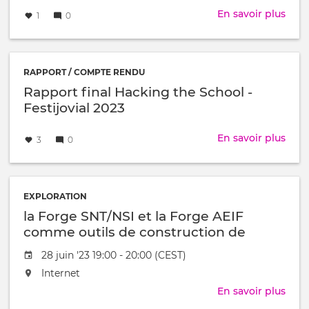
Créé
par
loin
En savoir plus
sur
1
0
le
"Ma
to
Meas
A
RAPPORT / COMPTE RENDU
Digi
Rapport final Hacking the School -
Sear
Festijovial 2023
for
Trac
Créé
par
En savoir plus
sur
3
0
(202
le
Rapp
fr/e
final
-
Hac
doc
the
EXPLORATION
inter
Scho
la Forge SNT/NSI et la Forge AEIF
-
comme outils de construction de
Festi
ressources pédagogiques
2023
Date
28 juin '23 19:00 - 20:00 (CEST)
de
L'événement
Internet
l'évênement
aura
En savoir plus
sur
lieu
la