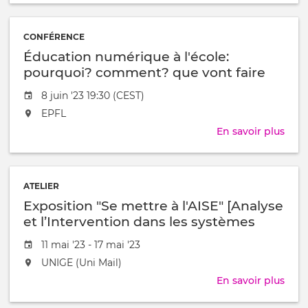
au
For
/
SNT/
à
CONFÉRENCE
et
Éducation numérique à l'école:
la
For
pourquoi? comment? que vont faire
AEIF
nos enfants en classe?
Date
8 juin '23 19:30 (CEST)
com
de
outil
L'événement
EPFL
l'évênement
de
aura
En savoir plus
sur
cons
lieu
Éduc
de
au
num
ress
/
à
péd
à
ATELIER
l'éco
Exposition "Se mettre à l'AISE" [Analyse
pour
com
et l’Intervention dans les systèmes
que
éducatifs]
Date
11 mai '23 - 17 mai '23
vont
de
faire
L'événement
UNIGE (Uni Mail)
l'évênement
nos
aura
En savoir plus
sur
enfa
lieu
Expo
en
au