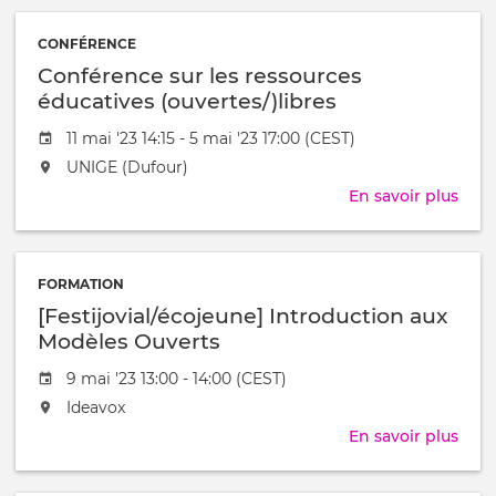
"Se
clas
/
mett
à
CONFÉRENCE
à
Conférence sur les ressources
l'AIS
[Ana
éducatives (ouvertes/)libres
et
Date
11 mai '23 14:15 - 5 mai '23 17:00 (CEST)
l’In
de
dan
L'événement
UNIGE (Dufour)
l'évênement
les
aura
En savoir plus
sur
syst
lieu
Conf
éduc
au
sur
/
les
à
FORMATION
ress
[Festijovial/écojeune] Introduction aux
éduc
(ouv
Modèles Ouverts
Date
9 mai '23 13:00 - 14:00 (CEST)
de
L'événement
Ideavox
l'évênement
aura
En savoir plus
sur
lieu
[Fest
au
écoj