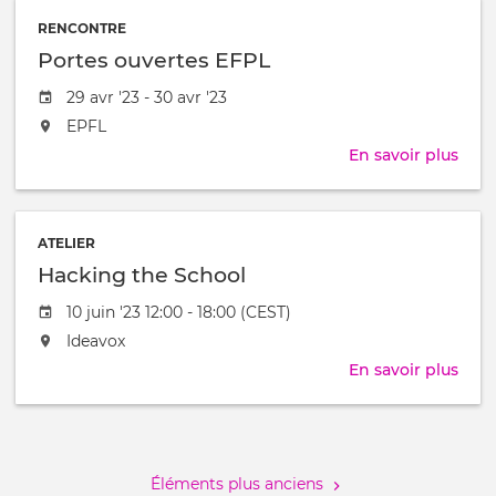
/
Intr
à
RENCONTRE
aux
Portes ouvertes EFPL
Mod
Ouve
Date
29 avr '23 - 30 avr '23
de
L'événement
EPFL
l'évênement
aura
En savoir plus
sur
lieu
Port
au
ouve
/
EFP
à
ATELIER
Hacking the School
Date
10 juin '23 12:00 - 18:00 (CEST)
de
L'événement
Ideavox
l'évênement
aura
En savoir plus
sur
lieu
Hac
au
the
Pagination
/
Scho
à
Éléments plus anciens