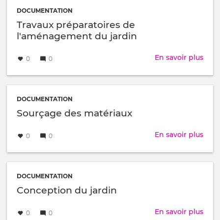
Vinc
DOCUMENTATION
Travaux préparatoires de
l'aménagement du jardin
Créé
par
En savoir plus
sur
0
0
le
Trav
prép
de
l'a
DOCUMENTATION
du
Sourçage des matériaux
jard
Créé
par
En savoir plus
sur
0
0
le
Sour
des
maté
DOCUMENTATION
Conception du jardin
Créé
par
En savoir plus
sur
0
0
le