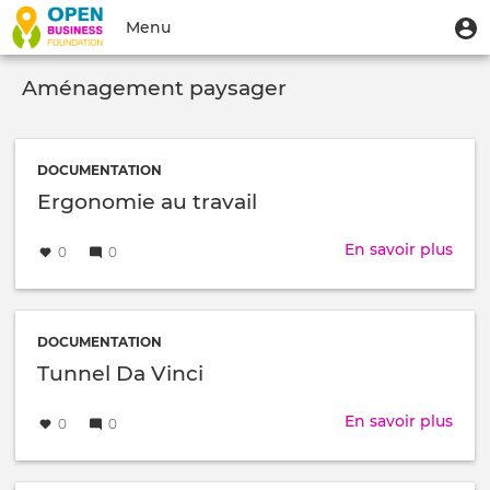
Aller
Menu
M
Menu
au
u
du
contenu
Toggle
compte
principal
Aménagement paysager
navigation
de
l'utilisateur
DOCUMENTATION
Ergonomie au travail
Créé
par
En savoir plus
sur
0
0
le
Erg
au
trava
DOCUMENTATION
Tunnel Da Vinci
Créé
par
En savoir plus
sur
0
0
le
Tunn
Da