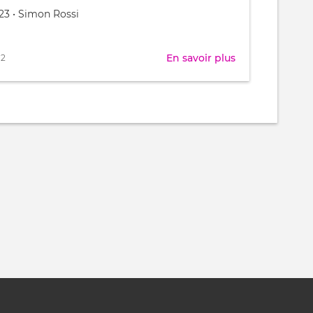
023
•
Simon Rossi
En savoir plus
sur
2
Feuille
de
route
:
Hacking
the
School
-
Festijovial