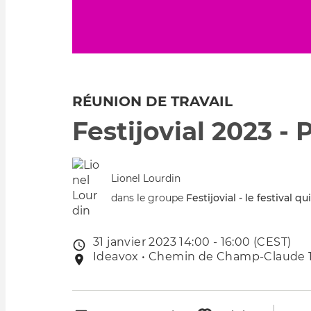
RÉUNION DE TRAVAIL
Festijovial 2023 - 
Lionel Lourdin
dans le groupe
Festijovial - le festival qu
31 janvier 2023 14:00 - 16:00 (CEST)
Date
Ideavox • Chemin de Champ-Claude 10,
Lieu
de
de
l'évênement
l'événement