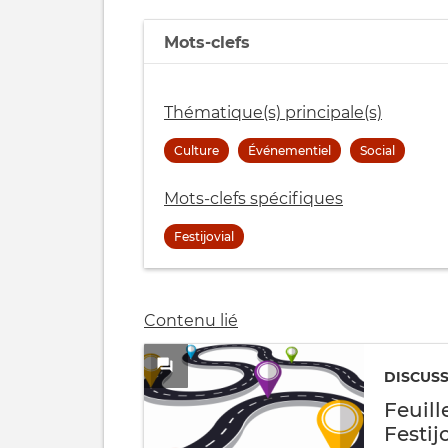
Mots-clefs
Thématique(s) principale(s)
Culture
Événementiel
Social
Mots-clefs spécifiques
Festijovial
Contenu lié
DISCUS
Feuill
Festij