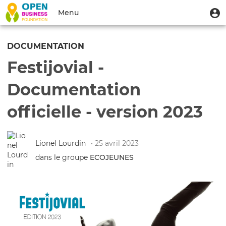
Aller
Menu
M
Menu
au
u
du
contenu
Toggle
compte
principal
navigation
DOCUMENTATION
de
Festijovial -
l'utilisateur
Documentation
officielle - version 2023
Lionel Lourdin
• 25 avril 2023
dans le groupe
ECOJEUNES