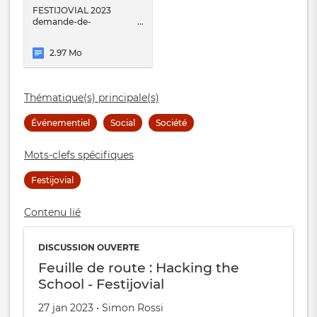
FESTIJOVIAL 2023
demande-de-
soutien.odt
2.97 Mo
Thématique(s) principale(s)
Événementiel
Social
Société
Mots-clefs spécifiques
Festijovial
Contenu lié
DISCUSSION OUVERTE
Feuille de route : Hacking the
School - Festijovial
Créé
par
27 jan 2023
•
Simon Rossi