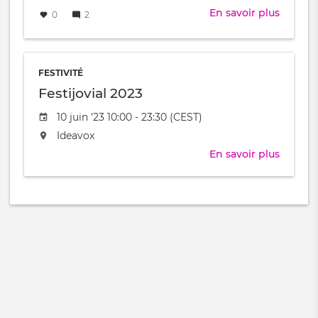
le
En savoir plus
sur
0
2
Feuille
de
route
:
FESTIVITÉ
Hackin
Festijovial 2023
the
Date
10 juin '23 10:00 - 23:30 (CEST)
School
de
-
L'événement
Ideavox
l'évênement
Festijov
aura
En savoir plus
sur
lieu
Festijov
au
2023
/
à