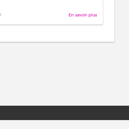
En savoir plus
sur
1
Inkscape
Accueil et horaires
Co