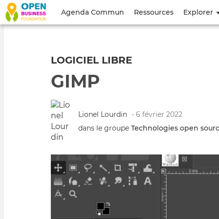
Menu
Agenda Commun
Ressources
Explorer
du
compte
LOGICIEL LIBRE
de
GIMP
l'utilisateur
Lionel Lourdin
• 6 février 2022
dans le groupe
Technologies open source 