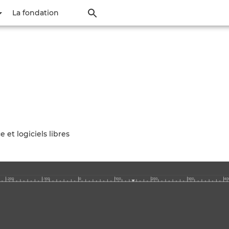
Aller
La fondation
au
contenu
principal
et logiciels libres