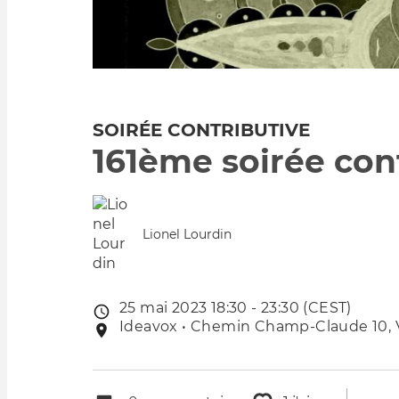
SOIRÉE CONTRIBUTIVE
161ème soirée con
Lionel Lourdin
25 mai 2023 18:30 - 23:30 (CEST)
Date
Ideavox • Chemin Champ-Claude 10, Ve
Lieu
de
de
l'évênement
l'événement