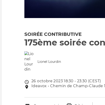
SOIRÉE CONTRIBUTIVE
175ème soirée con
Lionel Lourdin
26 octobre 2023 18:30 - 23:30 (CEST)
Date
Ideavox • Chemin de Champ-Claude 10,
Lieu
de
de
l'évênement
l'événement