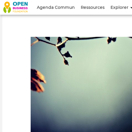
Menu
Agenda Commun
Ressources
Explorer
du
compte
de
l'utilisateur