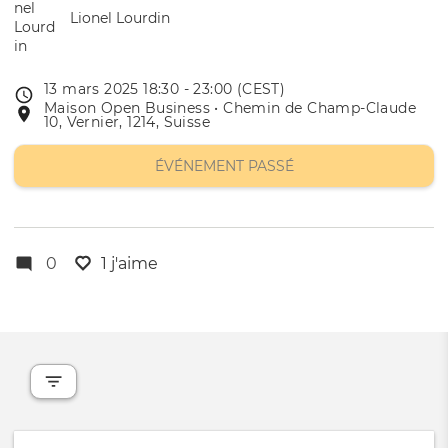
Lionel Lourdin
13 mars 2025 18:30 - 23:00 (CEST)
Date
Maison Open Business • Chemin de Champ-Claude
Lieu
de
10, Vernier, 1214, Suisse
de
l'évênement
l'événement
ÉVÉNEMENT PASSÉ
0
1 j'aime