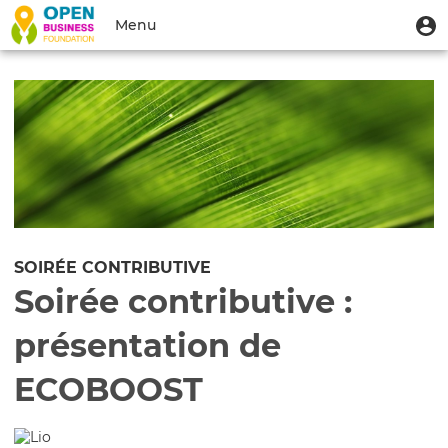
Aller
Menu
M
Menu
au
u
du
contenu
Toggle
compte
principal
navigation
de
l'utilisateur
SOIRÉE CONTRIBUTIVE
Soirée contributive :
présentation de
ECOBOOST