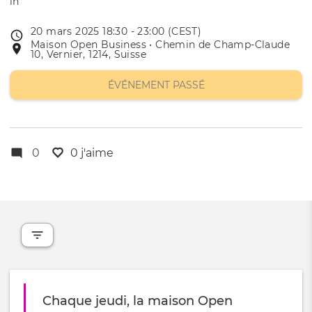
20 mars 2025 18:30 - 23:00 (CEST)
Date
Maison Open Business • Chemin de Champ-Claude
Lieu
de
10, Vernier, 1214, Suisse
de
l'évênement
l'événement
ÉVÉNEMENT PASSÉ
0
0 j'aime
Chaque jeudi, la maison Open