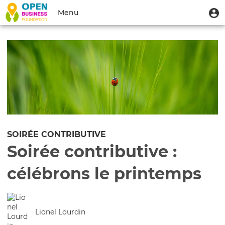
Aller
Menu
M
Menu
au
u
du
contenu
Toggle
compte
principal
navigation
de
l'utilisateur
SOIRÉE CONTRIBUTIVE
Soirée contributive :
célébrons le printemps
Lionel Lourdin