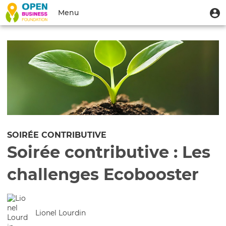
Aller
Menu
M
Menu
au
u
du
contenu
Toggle
compte
principal
navigation
de
l'utilisateur
SOIRÉE CONTRIBUTIVE
Soirée contributive : Les
challenges Ecobooster
Lionel Lourdin