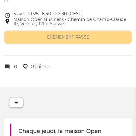
3 avril 2025 18:30 - 22:30 (CEST)
Date
Maison Open Business • Chemin de Champ-Claude
Lieu
de
10, Vernier, 1214, Suisse
de
l'évênement
l'événement
ÉVÉNEMENT PASSÉ
0
0 j'aime
Chaque jeudi, la maison Open