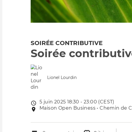
SOIRÉE CONTRIBUTIVE
Soirée contributi
Lionel Lourdin
5 juin 2025 18:30 - 23:00 (CEST)
Date
Maison Open Business • Chemin de Ch
Lieu
de
de
l'évênement
l'événement