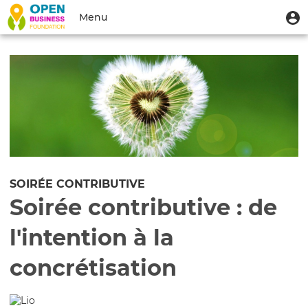
Aller
Menu
M
Menu
au
u
du
contenu
Toggle
compte
principal
navigation
de
l'utilisateur
SOIRÉE CONTRIBUTIVE
Soirée contributive : de
l'intention à la
concrétisation