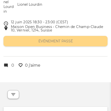
Lionel Lourdin
12 juin 2025 18:30 - 23:00 (CEST)
Date
Maison Open Business • Chemin de Champ-Claude
Lieu
de
10, Vernier, 1214, Suisse
de
l'évênement
l'événement
ÉVÉNEMENT PASSÉ
0
0 j'aime