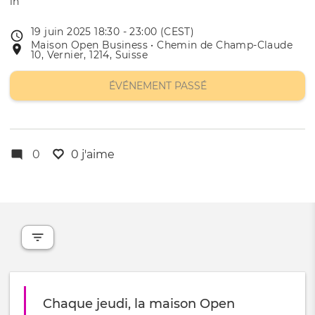
19 juin 2025 18:30 - 23:00 (CEST)
Date
Maison Open Business • Chemin de Champ-Claude
Lieu
de
10, Vernier, 1214, Suisse
de
l'évênement
l'événement
ÉVÉNEMENT PASSÉ
0
0 j'aime
Chaque jeudi, la maison Open