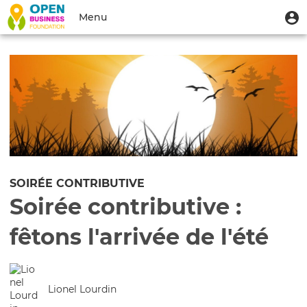
Aller
Menu
M
Menu
au
u
du
contenu
Toggle
compte
principal
navigation
de
l'utilisateur
SOIRÉE CONTRIBUTIVE
Soirée contributive :
fêtons l'arrivée de l'été
Lionel Lourdin