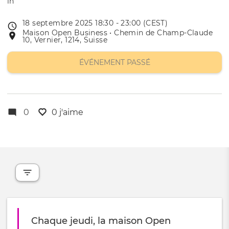
18 septembre 2025 18:30 - 23:00 (CEST)
Date
Maison Open Business • Chemin de Champ-Claude
Lieu
de
10, Vernier, 1214, Suisse
de
l'évênement
l'événement
ÉVÉNEMENT PASSÉ
0
0 j'aime
Chaque jeudi, la maison Open