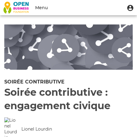
Aller
Menu
M
Menu
au
u
du
contenu
Toggle
compte
principal
navigation
de
l'utilisateur
SOIRÉE CONTRIBUTIVE
Soirée contributive :
engagement civique
Lionel Lourdin