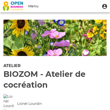
Aller
Menu
M
Menu
au
u
du
contenu
Toggle
compte
principal
navigation
de
l'utilisateur
ATELIER
BIOZOM - Atelier de
cocréation
Lionel Lourdin