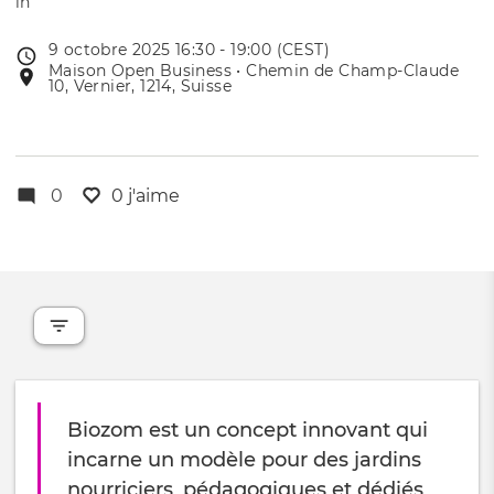
9 octobre 2025 16:30 - 19:00 (CEST)
Date
Maison Open Business • Chemin de Champ-Claude
Lieu
de
10, Vernier, 1214, Suisse
de
l'évênement
l'événement
0
0 j'aime
Biozom est un concept innovant qui
incarne un modèle pour des jardins
nourriciers, pédagogiques et dédiés