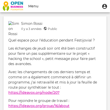
Aller
Menu
M
Menu
au
u
du
contenu
Toggle
compte
principal
navigation
Simon Rossi
de
Il y a
3 années
Public
l'utilisateur
Quel espace pour l'éducation pendant Festijovial ?
Les échanges de jeudi soir ont été bien constructif
pour faire un pas supplémentaire sur le projet «
hacking the school », petit message pour faire part
des avancées.
Avec les changements de ces derniers temps et
comme on a également commencé à définir un
programme, j'ai retravaillé et mis à jour la feuille de
route pour synthétiser le tout :
https://ideavox.org/node/207
Pour rejoindre le groupe de travail :
https://ideavox.org/group/16/about