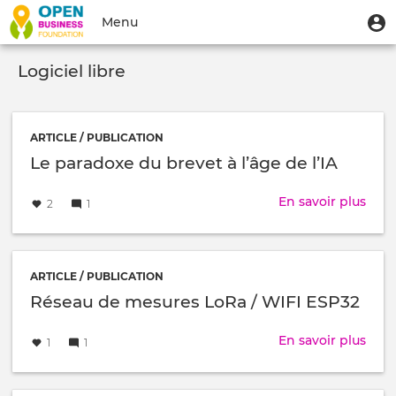
Aller
Menu
M
Menu
au
u
du
contenu
Toggle
compte
principal
Logiciel libre
navigation
de
l'utilisateur
ARTICLE / PUBLICATION
Le paradoxe du brevet à l’âge de l’IA
Créé
par
En savoir plus
sur
2
1
le
Le
para
du
brev
ARTICLE / PUBLICATION
à
Réseau de mesures LoRa / WIFI ESP32
l’âge
Créé
par
de
En savoir plus
sur
1
1
le
l’IA
Rés
de