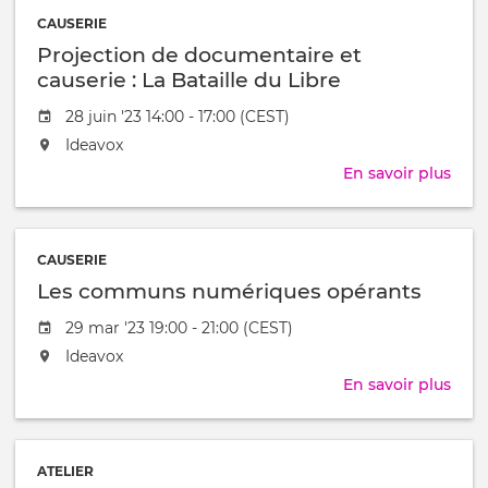
mes
LoR
CAUSERIE
/
Projection de documentaire et
WIFI
causerie : La Bataille du Libre
ESP
Date
28 juin '23 14:00 - 17:00 (CEST)
de
L'événement
Ideavox
l'évênement
aura
En savoir plus
sur
lieu
Proj
au
de
/
doc
à
CAUSERIE
et
Les communs numériques opérants
caus
:
Date
29 mar '23 19:00 - 21:00 (CEST)
La
de
L'événement
Ideavox
Batai
l'évênement
aura
du
En savoir plus
sur
lieu
Libr
Les
au
com
/
num
à
ATELIER
opér