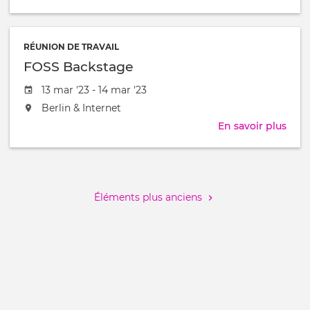
lieu
Adop
Renc
au
Hive
/
du
à
RÉUNION DE TRAVAIL
Libr
FOSS Backstage
2023
Date
13 mar '23 - 14 mar '23
de
L'événement
Berlin & Internet
l'évênement
aura
En savoir plus
sur
lieu
FOS
au
Back
Pagination
/
à
Éléments plus anciens