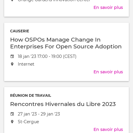
l'évênement
Nati
aura
En savoir plus
sur
Unie
lieu
OW2
pour
au
l'uti
/
des
à
CAUSERIE
logic
How OSPOs Manage Change In
libre
Enterprises For Open Source Adoption
dan
les
Date
18 jan '23 17:00 - 19:00 (CEST)
secr
de
L'événement
Internet
l'évênement
aura
En savoir plus
sur
lieu
How
au
OSP
/
Man
à
RÉUNION DE TRAVAIL
Cha
Rencontres Hivernales du Libre 2023
In
Ente
Date
27 jan '23 - 29 jan '23
For
de
L'événement
St-Cergue
Ope
l'évênement
aura
Sour
En savoir plus
sur