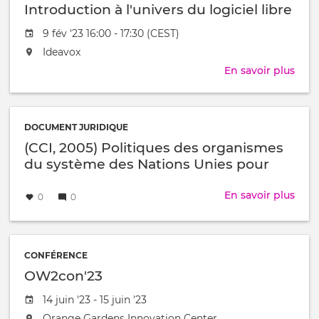
Introduction à l'univers du logiciel libre
Date
9 fév '23 16:00 - 17:30 (CEST)
de
L'événement
Ideavox
l'évênement
aura
En savoir plus
sur
lieu
Intr
au
à
/
l'uni
à
DOCUMENT JURIDIQUE
du
(CCI, 2005) Politiques des organismes
logic
libre
du système des Nations Unies pour
l'utilisation des logiciels libres dans les
Créé
par
secrétariats
En savoir plus
sur
0
0
le
(CCI,
2005
Poli
des
CONFÉRENCE
orga
OW2con'23
du
Date
14 juin '23 - 15 juin '23
sys
de
des
L'événement
Orange Gardens Innovation Center