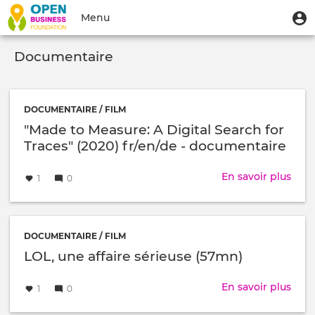
Aller
Menu
M
Menu
au
u
du
contenu
Toggle
compte
principal
Documentaire
navigation
de
l'utilisateur
DOCUMENTAIRE / FILM
"Made to Measure: A Digital Search for
Traces" (2020) fr/en/de - documentaire
interactif
Créé
par
En savoir plus
sur
1
0
le
"Ma
to
Meas
A
DOCUMENTAIRE / FILM
Digi
LOL, une affaire sérieuse (57mn)
Sear
Créé
par
for
En savoir plus
sur
1
0
le
Trac
LOL,
(202