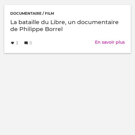
une
fr/e
affai
-
séri
DOCUMENTAIRE / FILM
doc
(57m
La bataille du Libre, un documentaire
inter
de Philippe Borrel
Créé
par
En savoir plus
sur
3
0
le
La
batai
du
Libre
un
doc
de
Phil
Borr