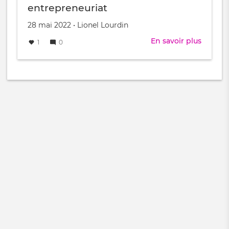
gagné
entrepreneuriat
Créé
par
28 mai 2022
•
Lionel Lourdin
le
En savoir plus
sur
1
0
Écono
de
la
contrib
et
entrep