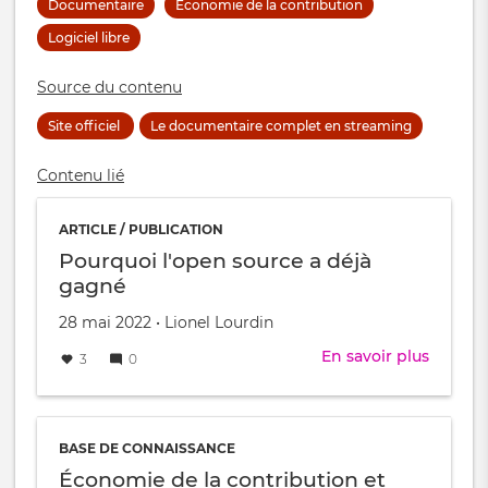
Documentaire
Économie de la contribution
Logiciel libre
Source du contenu
Site officiel
Le documentaire complet en streaming
Contenu lié
ARTICLE / PUBLICATION
Pourquoi l'open source a déjà
gagné
Créé
par
28 mai 2022
•
Lionel Lourdin
le
En savoir plus
sur
3
0
Pourqu
l'open
source
a
BASE DE CONNAISSANCE
déjà
Économie de la contribution et