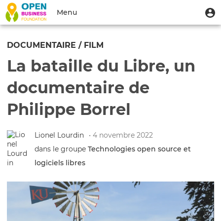
Aller
Menu
M
Menu
au
u
du
contenu
Toggle
compte
principal
navigation
DOCUMENTAIRE / FILM
de
La bataille du Libre, un
l'utilisateur
documentaire de
Philippe Borrel
Lionel Lourdin
• 4 novembre 2022
dans le groupe
Technologies open source et
logiciels libres