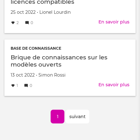
licences compatibles
Educ
Créé
par
25 oct 2022
•
Lionel Lourdin
le
En savoir plus
sur
2
0
Les
bien
com
numé
BASE DE CONNAISSANCE
et
Brique de connaissances sur les
les
modèles ouverts
lice
comp
Créé
par
13 oct 2022
•
Simon Rossi
le
En savoir plus
sur
1
0
Briq
de
conn
Pagination
sur
Page
1
Page
suivant
les
mod
courante
suivante
ouve