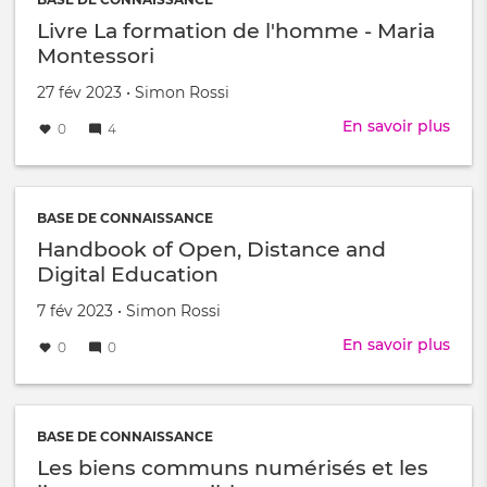
décr
Livre La formation de l'homme - Maria
Montessori
Créé
par
27 fév 2023
•
Simon Rossi
le
En savoir plus
sur
0
4
Livr
La
form
de
BASE DE CONNAISSANCE
l'h
Handbook of Open, Distance and
-
Digital Education
Mari
Mont
Créé
par
7 fév 2023
•
Simon Rossi
le
En savoir plus
sur
0
0
Han
of
Ope
Dist
BASE DE CONNAISSANCE
and
Les biens communs numérisés et les
Digi