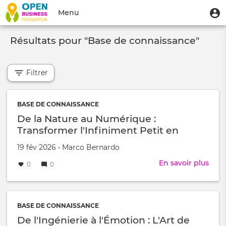
Aller
Menu
M
Menu
au
u
du
contenu
Toggle
compte
principal
Résultats pour "Base de connaissance"
navigation
de
l'utilisateur
Filtrer
BASE DE CONNAISSANCE
De la Nature au Numérique :
Transformer l'Infiniment Petit en
Reliefs 3D
Créé
par
19 fév 2026
•
Marco Bernardo
le
En savoir plus
sur
0
0
De
la
Natu
au
BASE DE CONNAISSANCE
Num
De l'Ingénierie à l'Émotion : L'Art de