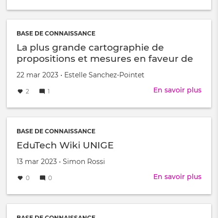
Dubl
Core
BASE DE CONNAISSANCE
La plus grande cartographie de
propositions et mesures en faveur de
la décroissance
Créé
par
22 mar 2023
•
Estelle Sanchez-Pointet
le
En savoir plus
sur
2
1
La
plus
gra
cart
BASE DE CONNAISSANCE
de
EduTech Wiki UNIGE
prop
Créé
par
13 mar 2023
•
Simon Rossi
et
le
mes
En savoir plus
sur
0
0
en
Edu
fave
Wiki
de
UNI
la
BASE DE CONNAISSANCE