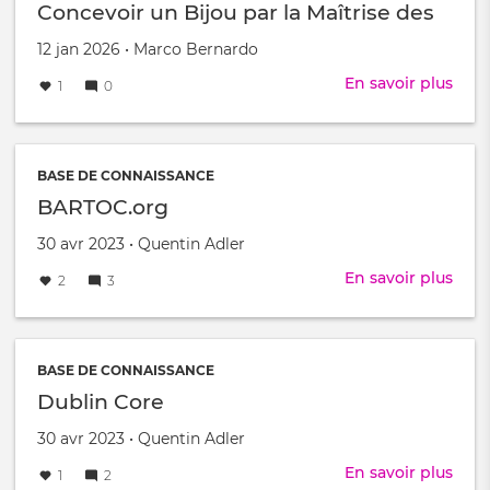
:
Concevoir un Bijou par la Maîtrise des
Tran
Courbures
l'In
Créé
par
12 jan 2026
•
Marco Bernardo
Peti
le
En savoir plus
sur
1
0
en
De
Reli
l'In
3D
à
l'Ém
BASE DE CONNAISSANCE
:
BARTOC.org
L'Art
Créé
par
30 avr 2023
•
Quentin Adler
de
le
Conc
En savoir plus
sur
2
3
un
BAR
Bijo
par
la
BASE DE CONNAISSANCE
Maît
Dublin Core
des
Cour
Créé
par
30 avr 2023
•
Quentin Adler
le
En savoir plus
sur
1
2