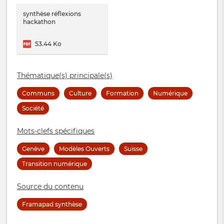
synthèse réflexions
hackathon
53.44 Ko
Thématique(s) principale(s)
Communs
Culture
Formation
Numérique
Société
Mots-clefs spécifiques
Genève
Modèles Ouverts
Suisse
Transition numérique
Source du contenu
Framapad synthèse