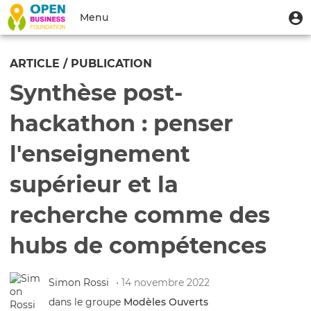
Aller
Menu
M
Menu
au
u
du
contenu
Toggle
compte
principal
navigation
ARTICLE / PUBLICATION
de
Synthèse post-
l'utilisateur
hackathon : penser
l'enseignement
supérieur et la
recherche comme des
hubs de compétences
Simon Rossi
• 14 novembre 2022
dans le groupe
Modèles Ouverts