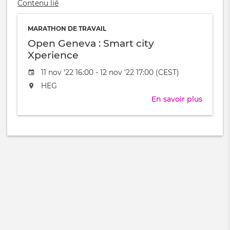
Contenu lié
MARATHON DE TRAVAIL
Open Geneva : Smart city
Xperience
Date
11 nov '22 16:00 - 12 nov '22 17:00 (CEST)
de
L'événement
HEG
l'évênement
aura
En savoir plus
sur
lieu
Open
au
Genev
/
:
à
Smart
city
Xperie