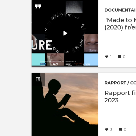
DOCUMENTAIR
"Made to M
(2020) fr/
Créé
par
le
1
0
RAPPORT / C
Rapport fi
2023
Créé
par
le
3
0