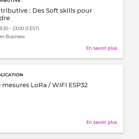
RIBUTIVE
Maîtrise
Commen
tributive : Des Soft skills pour
des
transfor
dre
Courbure
une
18:30 - 23:00 (CEST)
carte
nt
en Business
en
t
modèle
En savoir plus
sur
3D
Soirée
imprimab
contribut
avec
:
BLICATION
R
Des
 mesures LoRa / WIFI ESP32
et
Soft
des
skills
données
pour
ouvertes
entrepre
En savoir plus
sur
Réseau
de