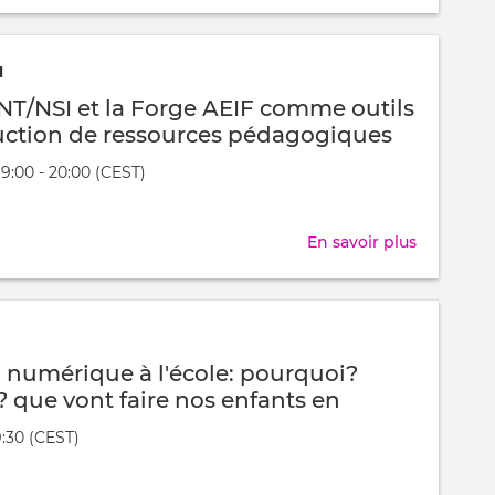
Rapport
-
final
document
Hacking
N
interactif
the
SNT/NSI et la Forge AEIF comme outils
School
uction de ressources pédagogiques
-
 19:00 - 20:00 (CEST)
Festijovia
nt
2023
t
En savoir plus
sur
la
Forge
SNT/NSI
et
 numérique à l'école: pourquoi?
la
que vont faire nos enfants en
Forge
19:30 (CEST)
AEIF
nt
comme
t