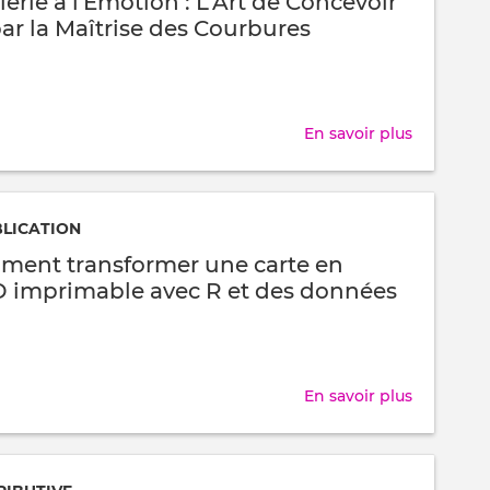
ierie à l'Émotion : L'Art de Concevoir
Numériq
ar la Maîtrise des Courbures
:
Transfor
l'Infinim
Petit
En savoir plus
sur
en
De
Reliefs
l'Ingénier
3D
à
BLICATION
l'Émotion
mment transformer une carte en
:
 imprimable avec R et des données
L'Art
de
Concevoi
un
En savoir plus
sur
Bijou
🌍
par
→
la
🖨️