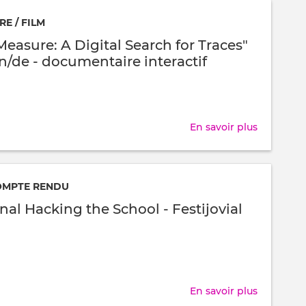
mesures
E / FILM
LoRa
easure: A Digital Search for Traces"
/
en/de - documentaire interactif
WIFI
ESP32
En savoir plus
sur
"Made
to
Measure:
OMPTE RENDU
A
nal Hacking the School - Festijovial
Digital
Search
for
Traces"
(2020)
En savoir plus
sur
fr/en/de