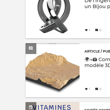
De l'Ingén
un Bijou p
Créé
par
le
1
0
ARTICLE / PU
🌍→🖨️ Co
modèle 3D
ouvertes
Créé
par
le
1
0