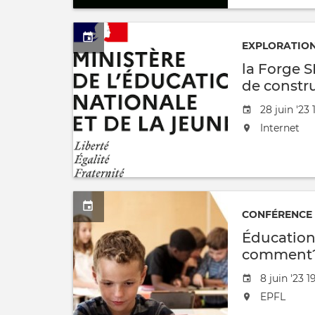
EXPLORATIO
la Forge 
de constr
Date
28 juin '23
de
L'événeme
Internet
l'évênemen
aura
lieu
au
/
à
CONFÉRENCE
Éducation
comment? 
classe?
Date
8 juin '23 
de
L'événeme
EPFL
l'évênemen
aura