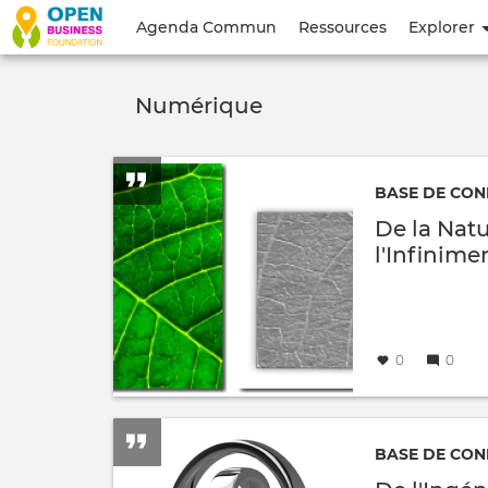
Menu
Agenda Commun
Ressources
Explorer
du
compte
Numérique
de
l'utilisateur
BASE DE CON
De la Nat
l'Infinime
Créé
par
le
0
0
BASE DE CON