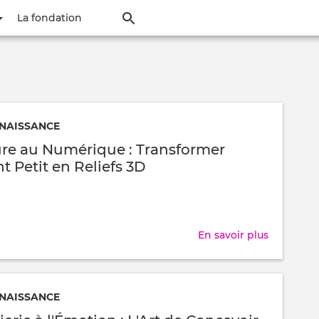
Aller
La fondation
au
contenu
principal
NAISSANCE
ure au Numérique : Transformer
nt Petit en Reliefs 3D
En savoir plus
sur
De
la
Nature
NAISSANCE
au