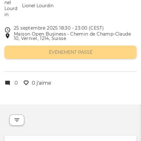
Lionel Lourdin
25 septembre 2025 18:30 - 23:00 (CEST)
Date
Maison Open Business • Chemin de Champ-Claude
Lieu
de
10, Vernier, 1214, Suisse
de
l'évênement
l'événement
ÉVÉNEMENT PASSÉ
0
0 j'aime