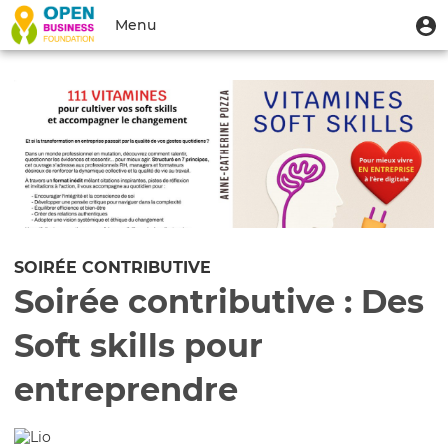
Aller
Menu
M
Menu
au
u
du
contenu
Toggle
compte
principal
navigation
de
l'utilisateur
SOIRÉE CONTRIBUTIVE
Soirée contributive : Des
Soft skills pour
entreprendre