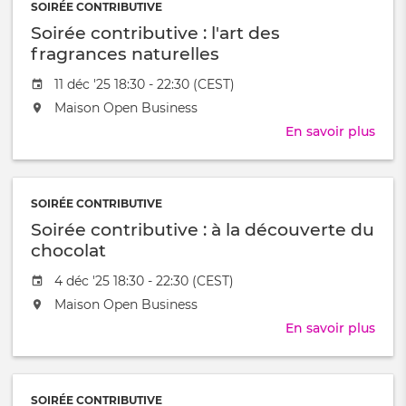
à
SOIRÉE CONTRIBUTIVE
célé
Soirée contributive : l'art des
la
fin
fragrances naturelles
d'an
Date
11 déc '25 18:30 - 22:30 (CEST)
!
de
L'événement
Maison Open Business
l'évênement
aura
En savoir plus
sur
lieu
Soir
au
cont
/
:
à
SOIRÉE CONTRIBUTIVE
l'art
Soirée contributive : à la découverte du
des
frag
chocolat
natu
Date
4 déc '25 18:30 - 22:30 (CEST)
de
L'événement
Maison Open Business
l'évênement
aura
En savoir plus
sur
lieu
Soir
au
cont
/
:
à
SOIRÉE CONTRIBUTIVE
à