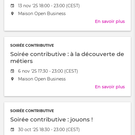
Date
13 nov '25 18:00 - 23:00 (CEST)
de
L'événement
Maison Open Business
l'évênement
aura
En savoir plus
sur
lieu
Soir
au
Cont
/
:
à
SOIRÉE CONTRIBUTIVE
Renc
Soirée contributive : à la découverte de
!
métiers
Date
6 nov '25 17:30 - 23:00 (CEST)
de
L'événement
Maison Open Business
l'évênement
aura
En savoir plus
sur
lieu
Soir
au
cont
/
:
à
SOIRÉE CONTRIBUTIVE
à
Soirée contributive : jouons !
la
déco
Date
30 oct '25 18:30 - 23:00 (CEST)
de