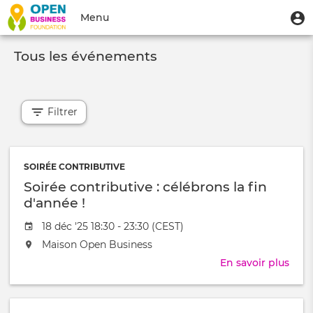
Aller
Menu
M
Menu
au
u
du
contenu
Toggle
compte
principal
Tous les événements
navigation
de
l'utilisateur
Filtrer
SOIRÉE CONTRIBUTIVE
Soirée contributive : célébrons la fin
d'année !
Date
18 déc '25 18:30 - 23:30 (CEST)
de
L'événement
Maison Open Business
l'évênement
aura
En savoir plus
sur
lieu
Soir
au
cont
/
: