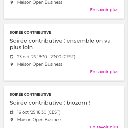
de
L'événement
Maison Open Business
méti
l'évênement
aura
En savoir plus
sur
lieu
Soir
au
cont
/
:
à
SOIRÉE CONTRIBUTIVE
jouo
Soirée contributive : ensemble on va
!
plus loin
Date
23 oct '25 18:30 - 23:00 (CEST)
de
L'événement
Maison Open Business
l'évênement
aura
En savoir plus
sur
lieu
Soir
au
cont
/
:
à
SOIRÉE CONTRIBUTIVE
ens
Soirée contributive : biozom !
on
va
Date
16 oct '25 18:30 (CEST)
plus
de
L'événement
Maison Open Business
loin
l'évênement
aura
En savoir plus
sur