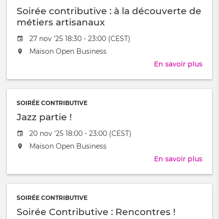
Soirée contributive : à la découverte de
la
déco
métiers artisanaux
du
Date
27 nov '25 18:30 - 23:00 (CEST)
choc
de
L'événement
Maison Open Business
l'évênement
aura
En savoir plus
sur
lieu
Soir
au
cont
/
:
à
SOIRÉE CONTRIBUTIVE
à
Jazz partie !
la
déco
Date
20 nov '25 18:00 - 23:00 (CEST)
de
de
L'événement
Maison Open Business
méti
l'évênement
aura
arti
En savoir plus
sur
lieu
Jazz
au
part
/
!
à
SOIRÉE CONTRIBUTIVE
Soirée Contributive : Rencontres !